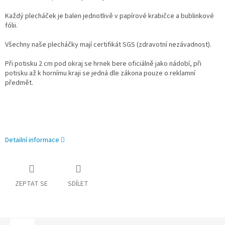
Každý plecháček je balen jednotlivě v papírové krabičce a bublinkové
fólii.
Všechny naše plecháčky mají certifikát SGS (zdravotní nezávadnost).
Při potisku 2 cm pod okraj se hrnek bere oficiálně jako nádobí, při
potisku až k hornímu kraji se jedná dle zákona pouze o reklamní
předmět.
Detailní informace
ZEPTAT SE
SDÍLET