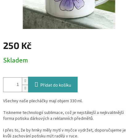
250 Kč
Měrná
Skladem
cena:
Přidat do košíku
Všechny naše plecháčky mají objem 330 ml.
Tiskneme technologií sublimace, což je nejstálejší a nejkvalitnější
forma potisku dárkových a reklamních předmětů.
I přes to, že by hrnky měly mytí v myčce vydržet, doporučujeme je
kvůli zachování potisku mýt raději v ruce.