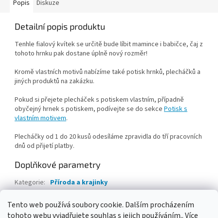
Popis
Diskuze
Detailní popis produktu
Tenhle fialový kvítek se určitě bude líbit mamince i babičce, čaj z
tohoto hrnku pak dostane úplně nový rozměr!
Kromě vlastních motivů nabízíme také potisk hrnků, plecháčků a
jiných produktů na zakázku.
Pokud si přejete plecháček s potiskem vlastním, případně
obyčejný hrnek s potiskem, podívejte se do sekce
Potisk s
vlastním motivem
.
Plecháčky od 1 do 20 kusů odesíláme zpravidla do tří pracovních
dnů od přijetí platby.
Doplňkové parametry
Kategorie
:
Příroda a krajinky
Záruka
:
2 roky
Tento web používá soubory cookie. Dalším procházením
Hmotnost
:
0.16 kg
tohoto webu vyjadřujete souhlas s jejich používáním.. Více