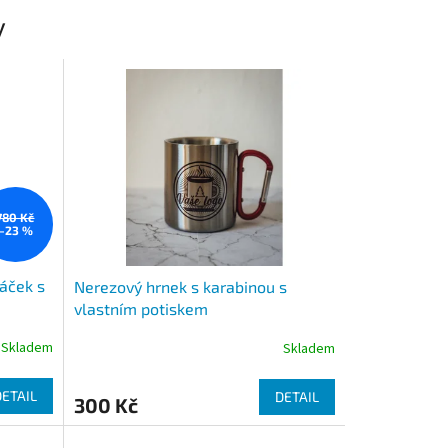
y
780 Kč
–23 %
áček s
Nerezový hrnek s karabinou s
vlastním potiskem
Skladem
Skladem
DETAIL
DETAIL
300 Kč