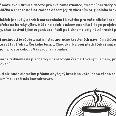
ž máte svou firmu a chcete pro své zaměstnance, firemní partnery 
abička a chcete udělat radost dětem jejich vlastním originálním hrn
háček je skvělý dárek k narozeninám i k svátku pro vaše blízké i pr
třeba na horský výlet. Může ho zdobit název podniku či logo projek
y, charitativní i jiné organizace. Rádi potiskneme originální hrnek i 
í možností je výběr z našich vlastnoručně kreslených návrhů natišt
ů světa, třeba z Českého lesa, z Chodska! Na svůj plecháček si můžet
o... prostě cokoliv Vás zrovna napadne.
árně tiskneme na plecháčky s nerezovým či smaltovaným lemem, prot
ování.
d ale bude ale Vaším přáním obyčejný hrnek na kafe, nebo třeba es
 umíme. Stačí nás kontaktovat.