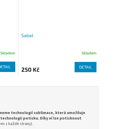
Sabat
Skladem
Skladem
DETAIL
DETAIL
250 Kč
skneme technologií sublimace, která umožňuje
technologii potisku. Díky ní lze potisknout
m z každé strany).