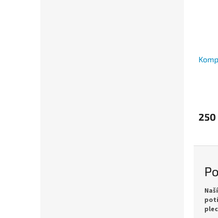
Komp
250
Po
Naší
poti
ple