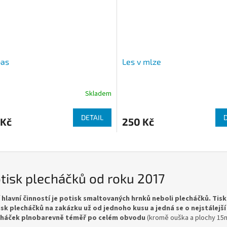
as
Les v mlze
Skladem
DETAIL
 Kč
250 Kč
tisk plecháčků od roku 2017
 hlavní činností je potisk smaltovaných hrnků neboli plecháčků. Ti
sk plecháčků na zakázku už od jednoho kusu a jedná se o nejstálejší 
cháček plnobarevně téměř po celém obvodu
(kromě ouška a plochy 15m