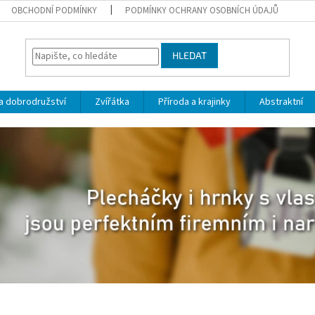
OBCHODNÍ PODMÍNKY
PODMÍNKY OCHRANY OSOBNÍCH ÚDAJŮ
HLEDAT
a dobrodružství
Zvířátka
Příroda a krajinky
Abstraktní