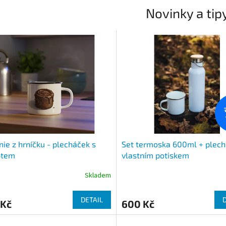
Novinky a tip
ie z hrníčku - plecháček s
Set termoska 600ml + plech
ptem
vlastním potiskem
Skladem
DETAIL
 Kč
600 Kč