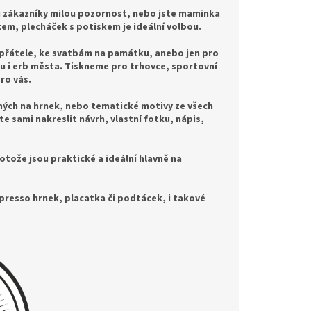
či zákazníky milou pozornost, nebo jste maminka
kem, plecháček s potiskem je ideální volbou.
o přátele, ke svatbám na památku, anebo jen pro
tu i erb města. Tiskneme pro trhovce, sportovní
pro vás.
ěných na hrnek, nebo tematické motivy ze všech
e sami nakreslit návrh, vlastní fotku, nápis,
ože jsou praktické a ideální hlavně na
presso hrnek, placatka či podtácek, i takové