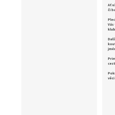
Ať u
či b
Plec
Vás 
klub
Dalš
kout
jmén
Prim
cest
Poku
věci