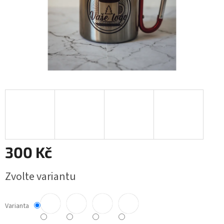
300 Kč
Měrná
Zvolte variantu
cena:
Varianta