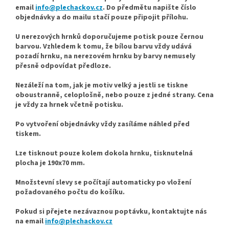
email
info@plechackov.cz
. Do předmětu napište číslo
objednávky a do mailu stačí pouze připojit přílohu.
U nerezových hrnků doporučujeme potisk pouze černou
barvou. Vzhledem k tomu, že bílou barvu vždy udává
pozadí hrnku, na nerezovém hrnku by barvy nemusely
přesně odpovídat předloze.
Nezáleží na tom, jak je motiv velký a jestli se tiskne
oboustranně, celoplošně, nebo pouze z jedné strany. Cena
je vždy za hrnek včetně potisku.
Po vytvoření objednávky vždy zasíláme náhled před
tiskem.
Lze tisknout pouze kolem dokola hrnku, tisknutelná
plocha je 190x70 mm.
Množstevní slevy se počítají automaticky po vložení
požadovaného počtu do košíku.
Pokud si přejete nezávaznou poptávku, kontaktujte nás
na email
info@plechackov.cz