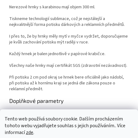
Nerezové hrnky s karabinou mají objem 300 ml.
Tiskneme technologií sublimace, což je nejstálejší a
nejkvalitnější forma potisku dárkových a reklamních předmětů.
I přes to, že by hrnky měly mytí v myčce vydržet, doporučujeme
je kvůli zachování potisku mýt raději v ruce.
Každý hrnek je balen jednotlivě v papírové krabičce.
Všechny naše hrnky mají certifikát SGS (zdravotní nezávadnost).
Při potisku 2 cm pod okraj se hrnek bere oficiálně jako nádobí,
při potisku až k hornímu kraji se jedná dle zákona pouze o
reklamní předmět.
Doplňkové parametry
Kategorie
:
Potisk s vlastním motivem
Tento web používá soubory cookie. Dalším procházením
Záruka
:
2 roky
tohoto webu vyjadřujete souhlas s jejich používáním.. Více
informací
zde
.
Z