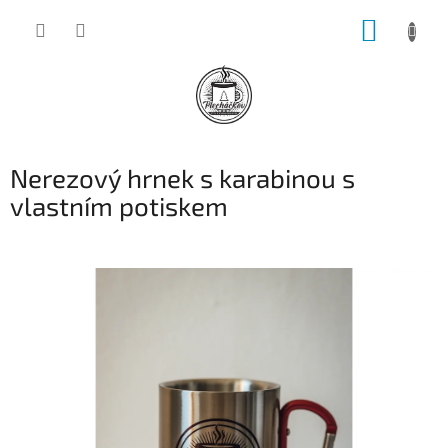
Přejít
NÁKUP
na
obsah
KOŠÍK
Nerezový hrnek s karabinou s
vlastním potiskem