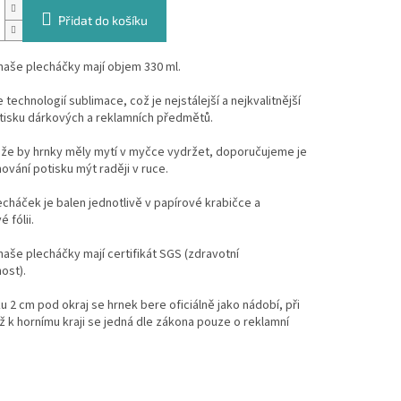
Přidat do košíku
naše plecháčky mají objem 330 ml.
technologií sublimace, což je nejstálejší a nejkvalitnější
tisku dárkových a reklamních předmětů.
, že by hrnky měly mytí v myčce vydržet, doporučujeme je
hování potisku mýt raději v ruce.
cháček je balen jednotlivě v papírové krabičce a
 fólii.
aše plecháčky mají certifikát SGS (zdravotní
ost).
ku 2 cm pod okraj se hrnek bere oficiálně jako nádobí, při
ž k hornímu kraji se jedná dle zákona pouze o reklamní