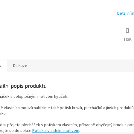
Detailní 
TISK
s
Diskuze
ailní popis produktu
háček s celoplošným motivem kytiček.
ě vlastních motivů nabízíme také potisk hrnků, plecháčků a jiných produktů
zku.
d si přejete plecháček s potiskem vlastním, případně obyčejný hrnek s po
vejte se do sekce
Potisk s vlastním motivem
.