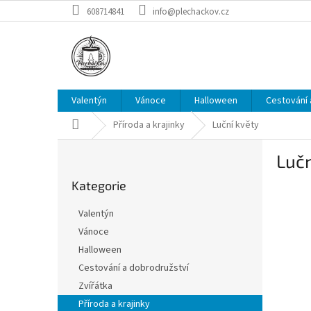
Přejít
608714841
info@plechackov.cz
na
obsah
Valentýn
Vánoce
Halloween
Cestování 
Domů
Příroda a krajinky
Luční květy
P
Lučn
o
Přeskočit
s
Kategorie
kategorie
t
r
Valentýn
a
Vánoce
n
Halloween
n
í
Cestování a dobrodružství
p
Zvířátka
a
Příroda a krajinky