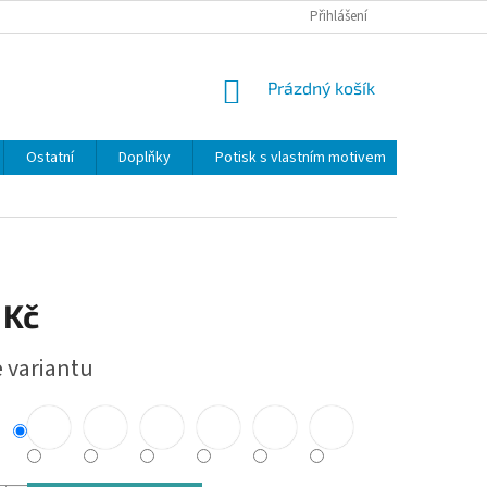
Přihlášení
NÁKUPNÍ
Prázdný košík
KOŠÍK
Ostatní
Doplňky
Potisk s vlastním motivem
Obchodn
 Kč
e variantu