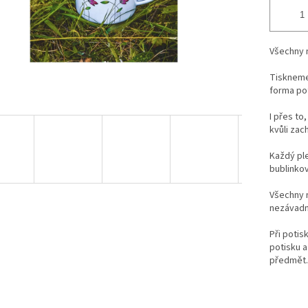
Všechny 
Tiskneme 
forma po
I přes to
kvůli zac
Každý ple
bublinkové
Všechny n
nezávadn
Při potis
potisku a
předmět.