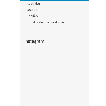
n
Abstraktní
e
Ostatní
l
Doplňky
Potisk s vlastním motivem
Instagram