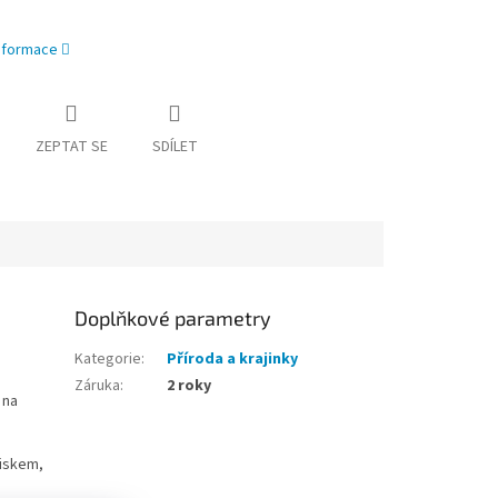
informace
ZEPTAT SE
SDÍLET
Doplňkové parametry
Kategorie
:
Příroda a krajinky
Záruka
:
2 roky
 na
tiskem,