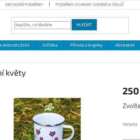
OBCHODNÍ PODMÍNKY
PODMÍNKY OCHRANY OSOBNÍCH ÚDAJŮ
HLEDAT
a dobrodružství
Zvířátka
Příroda a krajinky
Abstraktní
í květy
250
Měrná
Zvolt
cena:
Varianta