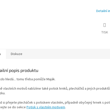
Detailní 
TISK
s
Diskuze
ailní popis produktu
kdo hledá... tomu třeba pomůže Maják.
ě vlastních motivů nabízíme také potisk hrnků, plecháčků a jiných produktů
zku.
d si přejete plecháček s potiskem vlastním, případně obyčejný hrnek s po
vejte se do sekce
Potisk s vlastním motivem
.