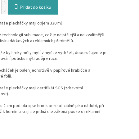
Přidat do košíku
naše plecháčky mají objem 330 ml.
technologií sublimace, což je nejstálejší a nejkvalitnější
tisku dárkových a reklamních předmětů.
, že by hrnky měly mytí v myčce vydržet, doporučujeme je
hování potisku mýt raději v ruce.
cháček je balen jednotlivě v papírové krabičce a
 fólii.
aše plecháčky mají certifikát SGS (zdravotní
ost).
ku 2 cm pod okraj se hrnek bere oficiálně jako nádobí, při
ž k hornímu kraji se jedná dle zákona pouze o reklamní