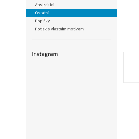
n
Abstraktní
e
Ostatní
l
Doplňky
Potisk s vlastním motivem
Instagram