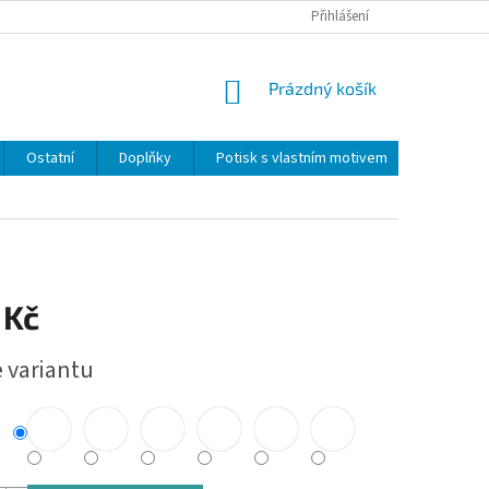
Přihlášení
NÁKUPNÍ
Prázdný košík
KOŠÍK
Ostatní
Doplňky
Potisk s vlastním motivem
Obchodn
 Kč
e variantu