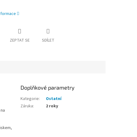
informace
ZEPTAT SE
SDÍLET
Doplňkové parametry
Kategorie
:
Ostatní
Záruka
:
2 roky
 na
tiskem,