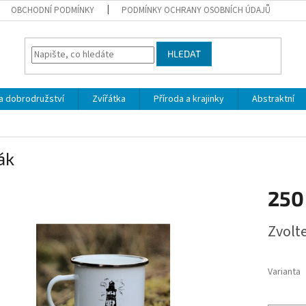
OBCHODNÍ PODMÍNKY
PODMÍNKY OCHRANY OSOBNÍCH ÚDAJŮ
HLEDAT
a dobrodružství
Zvířátka
Příroda a krajinky
Abstraktní
ák
250
Měrná
Zvolt
cena:
Varianta