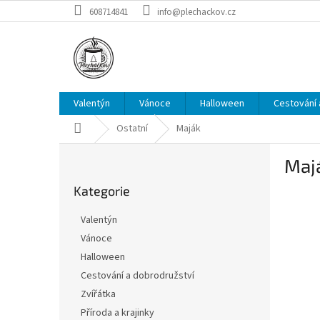
Přejít
608714841
info@plechackov.cz
na
obsah
Valentýn
Vánoce
Halloween
Cestování 
Domů
Ostatní
Maják
P
Maj
o
Přeskočit
s
Kategorie
kategorie
t
r
Valentýn
a
Vánoce
n
Halloween
n
í
Cestování a dobrodružství
p
Zvířátka
a
Příroda a krajinky