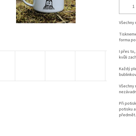
Všechny 
Tiskneme 
forma po
I přes to
kvůli zac
Každý ple
bublinkové
Všechny n
nezávadn
Při potis
potisku a
předmět.