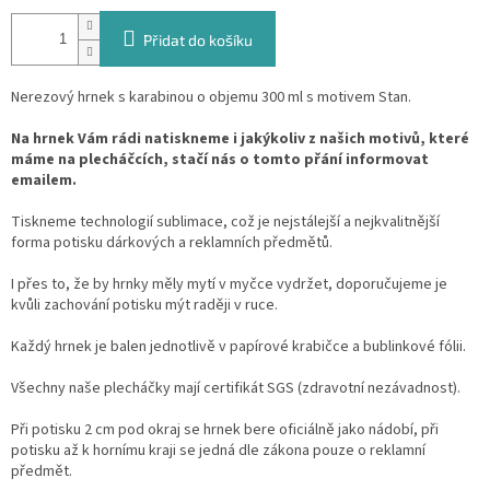
Přidat do košíku
Nerezový hrnek s karabinou o objemu 300 ml s motivem Stan.
Na hrnek Vám rádi natiskneme i jakýkoliv z našich motivů, které
máme na plecháčcích, stačí nás o tomto přání informovat
emailem.
Tiskneme technologií sublimace, což je nejstálejší a nejkvalitnější
forma potisku dárkových a reklamních předmětů.
I přes to, že by hrnky měly mytí v myčce vydržet, doporučujeme je
kvůli zachování potisku mýt raději v ruce.
Každý hrnek je balen jednotlivě v papírové krabičce a bublinkové fólii.
Všechny naše plecháčky mají certifikát SGS (zdravotní nezávadnost).
Při potisku 2 cm pod okraj se hrnek bere oficiálně jako nádobí, při
potisku až k hornímu kraji se jedná dle zákona pouze o reklamní
předmět.