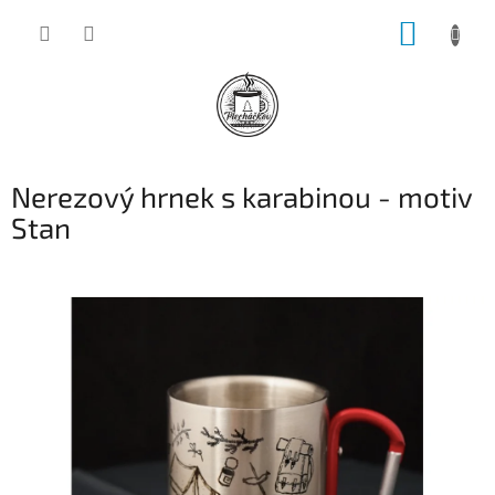
Přejít
NÁKUP
na
obsah
KOŠÍK
Nerezový hrnek s karabinou - motiv
Stan