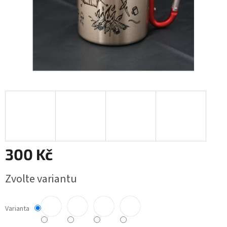
300 Kč
Měrná
Zvolte variantu
cena:
Varianta