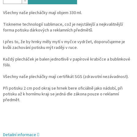
Všechny naše plecháčky mají objem 330 ml.
Tiskneme technologií sublimace, což je nejstálejší a nejkvalitnější
forma potisku dárkových a reklamních předmětů.
I přes to, že by hrnky měly mytí v myčce vydržet, doporučujeme je
kvůli zachování potisku mýt raději v ruce.
Každý plecháček je balen jednotlivě v papírové krabičce a bublinkové
fólii.
Všechny naše plecháčky mají certifikát SGS (zdravotní nezávadnost).
Při potisku 2 cm pod okraj se hrnek bere oficiálně jako nádobí, při
potisku až k hornímu kraji se jedná dle zákona pouze o reklamní
předmět.
Detailní informace