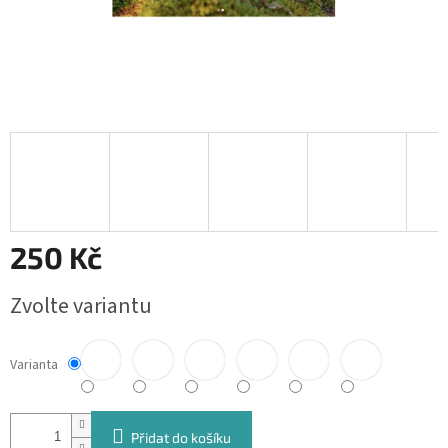
250 Kč
Měrná
Zvolte variantu
cena:
Varianta
Přidat do košíku