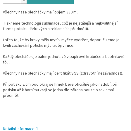
Všechny naše plecháčky mají objem 330 ml.
Tiskneme technologií sublimace, což je nejstálejší a nejkvalitnější
forma potisku dárkových a reklamních předmětů.
I přes to, že by hrnky měly mytí v myčce vydržet, doporučujeme je
kvůli zachování potisku mýt raději v ruce.
Každý plecháček je balen jednotlivě v papírové krabičce a bublinkové
fólii.
Všechny naše plecháčky mají certifikát SGS (zdravotní nezávadnost).
Při potisku 2 cm pod okraj se hrnek bere oficiálně jako nádobí, při
potisku až k hornímu kraji se jedná dle zákona pouze o reklamní
předmět.
Detailní informace