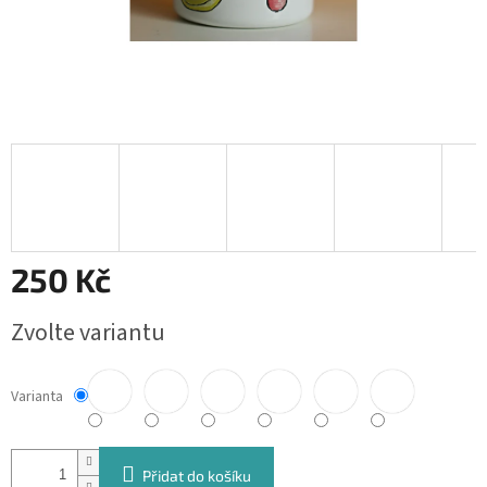
250 Kč
Měrná
Zvolte variantu
cena:
Varianta
Přidat do košíku