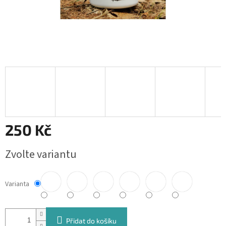
250 Kč
Měrná
Zvolte variantu
cena:
Varianta
Přidat do košíku