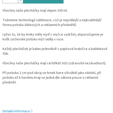
Všechny naše plecháčky mají objem 330 ml.
Tiskneme technologií sublimace, což je nejstálejší a nejkvalitnější
forma potisku dárkových a reklamních předmětů.
I přes to, že by hrnky měly mytí v myčce vydržet, doporučujeme je
kvůli zachování potisku mýt raději v ruce.
Každý plecháček je balen jednotlivě v papírové krabičce a bublinkové
fólii.
Všechny naše plecháčky mají certifikát SGS (zdravotní nezávadnost).
Při potisku 2 cm pod okraj se hrnek bere oficiálně jako nádobí, při
potisku až k hornímu kraji se jedná dle zákona pouze o reklamní
předmět.
Detailní informace