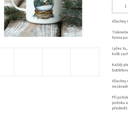
Všechny 
Tiskneme 
forma po
I přes to
kvůli zac
Každý ple
bublinkové
Všechny n
nezávadn
Při potis
potisku a
předmět.