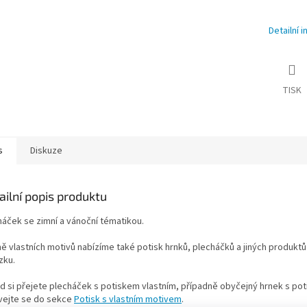
Detailní 
TISK
s
Diskuze
ailní popis produktu
háček se zimní a vánoční tématikou.
ě vlastních motivů nabízíme také potisk hrnků, plecháčků a jiných produktů
zku.
d si přejete plecháček s potiskem vlastním, případně obyčejný hrnek s po
vejte se do sekce
Potisk s vlastním motivem
.