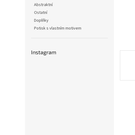
n
Abstraktní
e
Ostatní
l
Doplňky
Potisk s vlastním motivem
Instagram