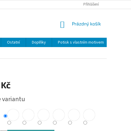
Přihlášení
NÁKUPNÍ
Prázdný košík
KOŠÍK
Ostatní
Doplňky
Potisk s vlastním motivem
Obchodn
 Kč
e variantu