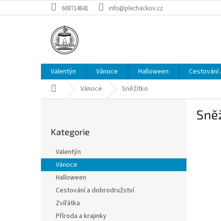
Přejít
608714841
info@plechackov.cz
na
obsah
Valentýn
Vánoce
Halloween
Cestování 
Domů
Vánoce
Sněžítko
P
Sně
o
Přeskočit
s
Kategorie
kategorie
t
r
Valentýn
a
Vánoce
n
Halloween
n
í
Cestování a dobrodružství
p
Zvířátka
a
Příroda a krajinky