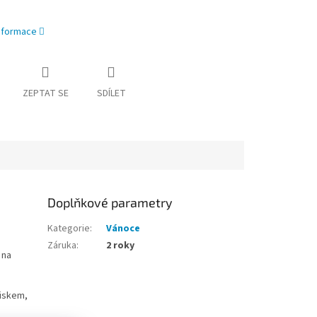
informace
ZEPTAT SE
SDÍLET
Doplňkové parametry
Kategorie
:
Vánoce
Záruka
:
2 roky
 na
tiskem,