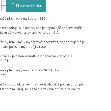
Přidat do košíku
naše plecháčky mají objem 330 ml.
technologií sublimace, což je nejstálejší a nejkvalitnější
tisku dárkových a reklamních předmětů.
, že by hrnky měly mytí v myčce vydržet, doporučujeme je
hování potisku mýt raději v ruce.
cháček je balen jednotlivě v papírové krabičce a
 fólii.
aše plecháčky mají certifikát SGS (zdravotní
ost).
ku 2 cm pod okraj se hrnek bere oficiálně jako nádobí, při
ž k hornímu kraji se jedná dle zákona pouze o reklamní