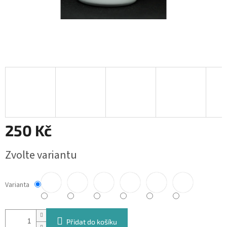
250 Kč
Měrná
Zvolte variantu
cena:
Varianta
Přidat do košíku