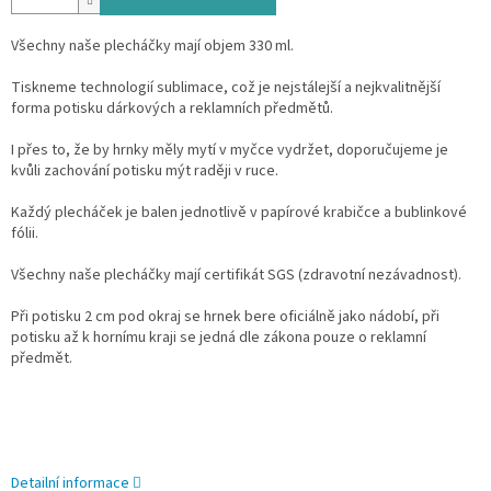
Všechny naše plecháčky mají objem 330 ml.
Tiskneme technologií sublimace, což je nejstálejší a nejkvalitnější
forma potisku dárkových a reklamních předmětů.
I přes to, že by hrnky měly mytí v myčce vydržet, doporučujeme je
kvůli zachování potisku mýt raději v ruce.
Každý plecháček je balen jednotlivě v papírové krabičce a bublinkové
fólii.
Všechny naše plecháčky mají certifikát SGS (zdravotní nezávadnost).
Při potisku 2 cm pod okraj se hrnek bere oficiálně jako nádobí, při
potisku až k hornímu kraji se jedná dle zákona pouze o reklamní
předmět.
Detailní informace