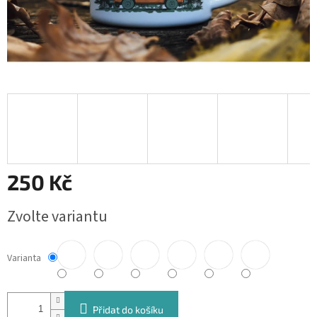
250 Kč
Měrná
Zvolte variantu
cena:
Varianta
Přidat do košíku