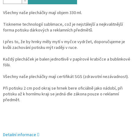
Všechny naše plecháčky mají objem 330 ml.
Tiskneme technologií sublimace, což je nejstálejší a nejkvalitnější
forma potisku dárkových a reklamních předmětů.
I přes to, že by hrnky měly mytí v myčce vydržet, doporučujeme je
kvůli zachování potisku mýt raději v ruce.
Každý plecháček je balen jednotlivě v papírové krabičce a bublinkové
fólii.
Všechny naše plecháčky mají certifikát SGS (zdravotní nezávadnost).
Při potisku 2 cm pod okraj se hrnek bere oficiálně jako nádobí, při
potisku až k hornímu kraji se jedná dle zákona pouze o reklamní
předmět.
Detailní informace