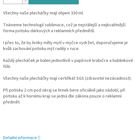
Všechny naše plecháčky mají objem 330 ml.
Tiskneme technologií sublimace, což je nejstálejší a nejkvalitnější
forma potisku dárkových a reklamních předmětů.
I přes to, že by hrnky měly mytí v myčce vydržet, doporučujeme je
kvůli zachování potisku mýt raději v ruce.
Každý plecháček je balen jednotlivě v papírové krabičce a bublinkové
fólii.
Všechny naše plecháčky mají certifikát SGS (zdravotní nezávadnost).
Při potisku 2 cm pod okraj se hrnek bere oficiálně jako nádobí, při
potisku až k hornímu kraji se jedná dle zákona pouze o reklamní
předmět.
Detailní informace