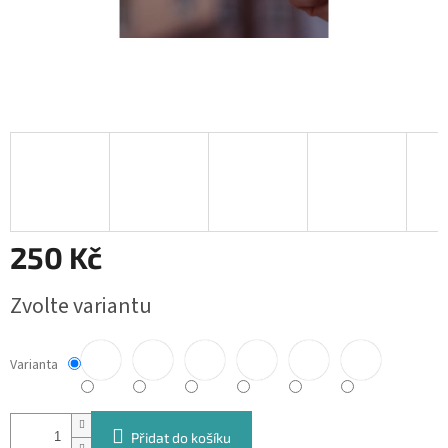
250 Kč
Měrná
Zvolte variantu
cena:
Varianta
Přidat do košíku