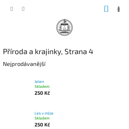
Přejít
NÁKUP
na
obsah
KOŠÍK
Příroda a krajinky
, Strana 4
Nejprodávanější
Jelen
Skladem
250 Kč
Les v mlze
Skladem
250 Kč