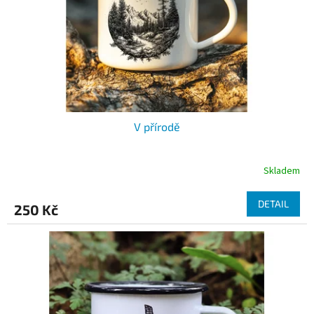
o
d
u
k
t
ů
V přírodě
Skladem
DETAIL
250 Kč