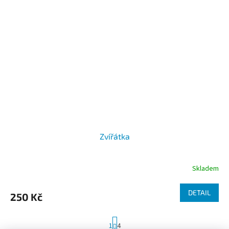
Zvířátka
Skladem
DETAIL
250 Kč
S
1
4